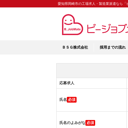
愛知県岡崎市の工場求人・製造業派遣なら「
ＢＳＧ株式会社
採用までの流れ
応募求人
氏名
氏名のよみがな