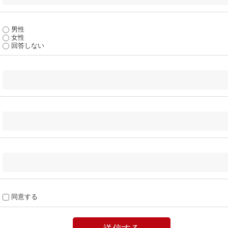
男性
女性
回答しない
同意する